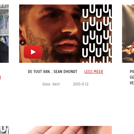
DE TUUT VAN... SEAN DHONDT
LEES MEER
PI
R
G
VE
Door:
bert
2015-11-12