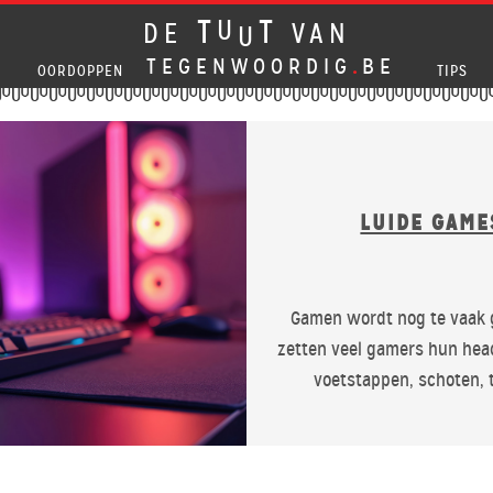
T
T
U
DE
VAN
U
TEGENWOORDIG
.
BE
OOR
DOPPEN
TIPS
LUIDE GAME
Gamen wordt nog te vaak g
zetten veel gamers hun hea
voetstappen, schoten, 